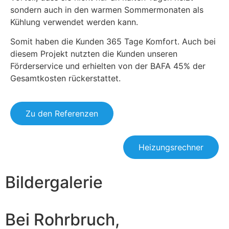
sondern auch in den warmen Sommermonaten als
Kühlung verwendet werden kann.
Somit haben die Kunden 365 Tage Komfort. Auch bei
diesem Projekt nutzten die Kunden unseren
Förderservice und erhielten von der BAFA 45% der
Gesamtkosten rückerstattet.
Zu den Referenzen
Heizungsrechner
Bildergalerie
Luft-Wasser-Wärmepumpe in Buxheim 01
Luft-Wasser-Wärmepumpe in Buxheim 02
Luft-Wasser-Wärmepumpe in Buxheim 03
Luft-Wasser-Wärmepumpe in Buxheim 04
Bei Rohrbruch,